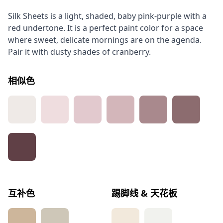
Silk Sheets is a light, shaded, baby pink-purple with a
red undertone. It is a perfect paint color for a space
where sweet, delicate mornings are on the agenda.
Pair it with dusty shades of cranberry.
相似色
互补色
踢脚线 & 天花板