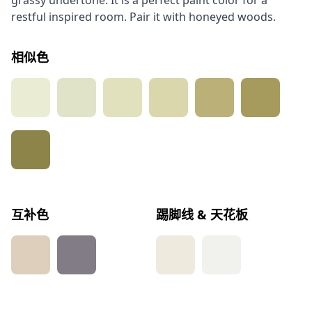
grassy undertone. It is a perfect paint color for a
restful inspired room. Pair it with honeyed woods.
相似色
互补色
踢脚线 & 天花板