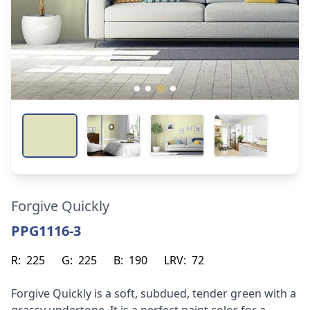
Forgive Quickly
PPG1116-3
R:
225
G:
225
B:
190
LRV:
72
Forgive Quickly is a soft, subdued, tender green with a