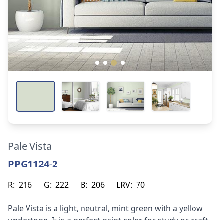
Pale Vista
PPG1124-2
R:
216
G:
222
B:
206
LRV:
70
Pale Vista is a light, neutral, mint green with a yellow