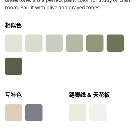
undertone. It is a perfect paint color for study or craft
room. Pair it with olive and grayed tones.
相似色
互补色
踢脚线 & 天花板