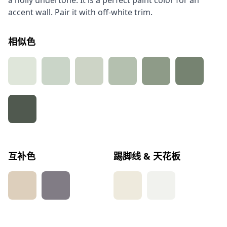
a holly undertone. It is a perfect paint color for an
accent wall. Pair it with off-white trim.
相似色
互补色
踢脚线 & 天花板