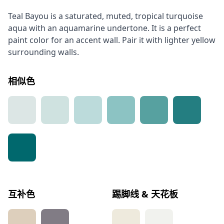
Teal Bayou is a saturated, muted, tropical turquoise
aqua with an aquamarine undertone. It is a perfect
paint color for an accent wall. Pair it with lighter yellow
surrounding walls.
相似色
互补色
踢脚线 & 天花板