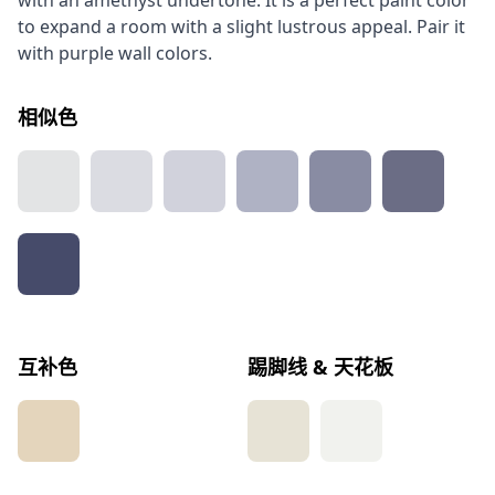
with an amethyst undertone. It is a perfect paint color
to expand a room with a slight lustrous appeal. Pair it
with purple wall colors.
相似色
互补色
踢脚线 & 天花板