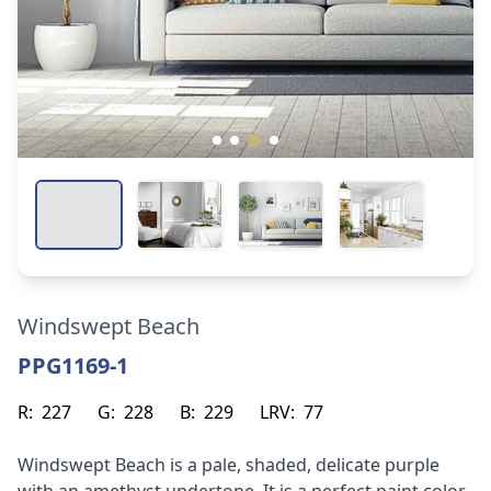
Windswept Beach
PPG1169-1
R:
227
G:
228
B:
229
LRV:
77
Windswept Beach is a pale, shaded, delicate purple