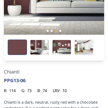
Chianti
PPG13-06
R:
114
G:
73
B:
74
LRV:
10
Chianti is a dark, neutral, rusty red with a chocolate