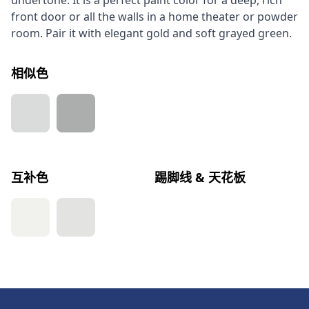
undertone. It is a perfect paint color for a deep, rich
front door or all the walls in a home theater or powder
room. Pair it with elegant gold and soft grayed green.
相似色
互补色
踢脚线 & 天花板