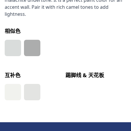
malachite undertone. It is a perfect paint color for an
accent wall. Pair it with rich camel tones to add
lightness.
相似色
互补色
踢脚线 & 天花板