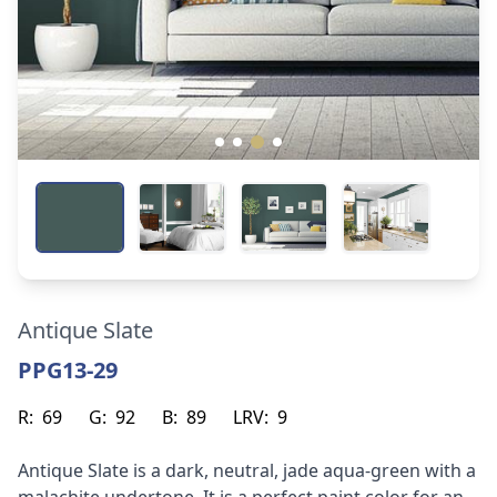
Antique Slate
PPG13-29
R:
69
G:
92
B:
89
LRV:
9
Antique Slate is a dark, neutral, jade aqua-green with a