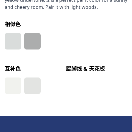
yellow undertone. It is a perfect paint color for a sunny
and cheery room. Pair it with light woods.
相似色
互补色
踢脚线 & 天花板