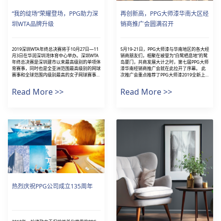
“我的绽场”荣耀登场，PPG助力深
再创新高，PPG大师漆华南大区经
圳WTA品牌升级
销商推广会圆满召开
2019深圳WTA年终总决赛将于10月27日—11
5月19-21日，PPG大师漆与华南地区的各大经
月3日在华润深圳湾体育中心举办。深圳WTA
销商朋友们，相聚在被誉为“白鹭栖息地”的鹭
年终总决赛是深圳建市以来最高级别的单项体
岛厦门，共商发展大计之时，第七届PPG大师
育赛事，同时也是全亚洲范围最高级别的网球
漆华南经销商推广会就在此拉开了序幕。 此
赛事和全球范围内级别最高的女子网球赛事。
次推广会重点推荐了PPG大师漆2019全新上
这项赛事汇集了全球顶尖的女子职业网球选
市的产品系列，进一步丰富了 PPG大师漆的
手，整个赛季（包括53项WTA赛事和四大满
产品线，并配合全方位的市场推广方案，得到
Read More >>
Read More >>
贯）积分最高的八位单打...
了广大经销商朋...
热烈庆祝PPG公司成立135周年