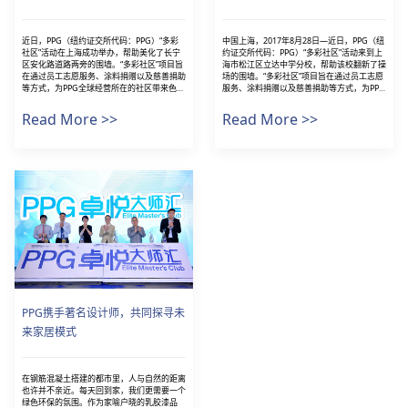
近日，PPG（纽约证交所代码：PPG）“多彩
中国上海，2017年8月28日—近日，PPG（纽
社区”活动在上海成功举办，帮助美化了长宁
约证交所代码：PPG）“多彩社区”活动来到上
区安化路道路两旁的围墙。“多彩社区”项目旨
海市松江区立达中学分校，帮助该校翻新了操
在通过员工志愿服务、涂料捐赠以及慈善捐助
场的围墙。“多彩社区”项目旨在通过员工志愿
等方式，为PPG全球经营所在的社区带来色彩
服务、涂料捐赠以及慈善捐助等方式，为PPG
和活力。上海不仅是PPG中国区总部所在地，
全球经营所在的社区带来色彩和活力。举行本
同时也拥有两个PPG建筑涂料工厂及一个PPG
次活动的上海市松江区正是PPG建筑涂料及汽
Read More >>
Read More >>
汽车修补漆工厂。 P...
车修补漆工厂所在...
PPG携手著名设计师，共同探寻未
来家居模式
在钢筋混凝土搭建的都市里，人与自然的距离
也许并不亲近。每天回到家，我们更需要一个
绿色环保的氛围。作为家喻户晓的乳胶漆品