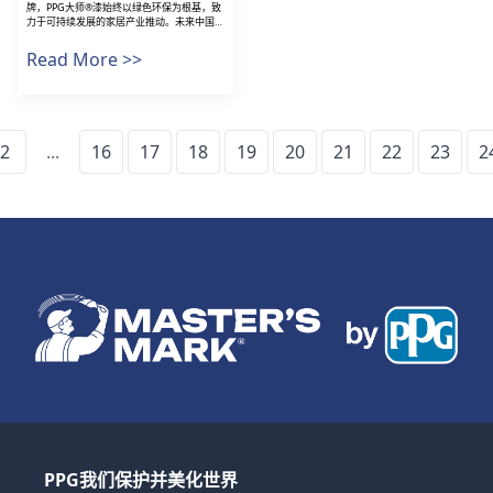
牌，PPG大师®漆始终以绿色环保为根基，致
力于可持续发展的家居产业推动。未来中国人
的理想居所究竟会变成什么样子？带着这个关
于空间设计和生活方式的思辨，“PPG卓悦大
Read More >>
师汇 – 未来已来 ·...
2
...
16
17
18
19
20
21
22
23
2
PPG我们保护并美化世界