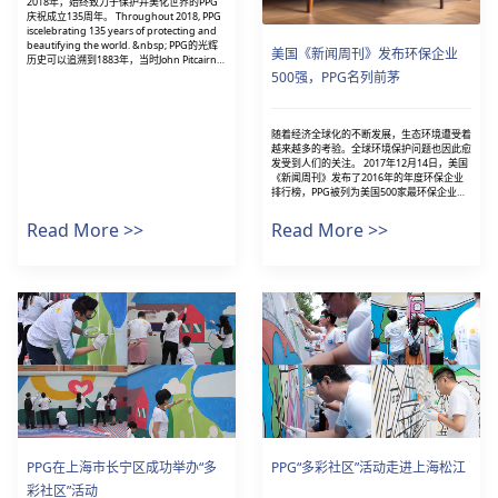
2018年，始终致力于保护并美化世界的PPG
庆祝成立135周年。 Throughout 2018, PPG
iscelebrating 135 years of protecting and
beautifying the world. &nbsp; PPG的光辉
美国《新闻周刊》发布环保企业
历史可以追溯到1883年，当时John Pitcairn和
John B. Ford船长成立了匹兹堡平板玻璃有限
500强，PPG名列前茅
公司希望将其打造成首屈一指的平板玻璃工
厂。 PPG's su...
随着经济全球化的不断发展，生态环境遭受着
越来越多的考验。全球环境保护问题也因此愈
发受到人们的关注。 2017年12月14日，美国
《新闻周刊》发布了2016年的年度环保企业
排行榜，PPG被列为美国500家最环保企业第
43位，全球500家最环保企业第81位，在涂料
行业中名列前茅。 PPG始终坚持可持续发
Read More >>
Read More >>
展，运用绿色环保的...
PPG在上海市长宁区成功举办“多
PPG“多彩社区”活动走进上海松江
彩社区”活动