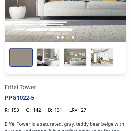
Eiffel Tower
PPG1022-5
R:
153
G:
142
B:
131
LRV:
27
Eiffel Tower is a saturated, gray, teddy bear beige with