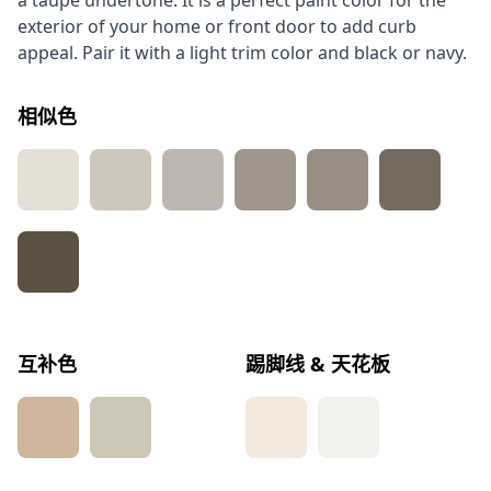
a taupe undertone. It is a perfect paint color for the
exterior of your home or front door to add curb
appeal. Pair it with a light trim color and black or navy.
相似色
互补色
踢脚线 & 天花板