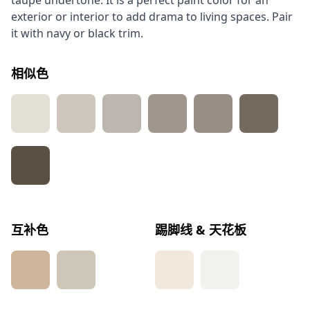
taupe undertone. It is a perfect paint color for an
exterior or interior to add drama to living spaces. Pair
it with navy or black trim.
相似色
互补色
踢脚线 & 天花板