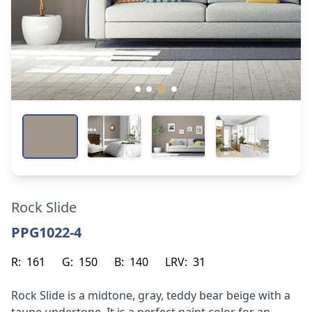
Rock Slide
PPG1022-4
R:
161
G:
150
B:
140
LRV:
31
Rock Slide is a midtone, gray, teddy bear beige with a