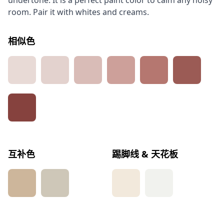
undertone. It is a perfect paint color to calm any noisy
room. Pair it with whites and creams.
相似色
互补色
踢脚线 & 天花板