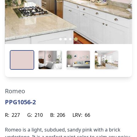
Romeo
PPG1056-2
R:
227
G:
210
B:
206
LRV:
66
Romeo is a light, subdued, sandy pink with a brick