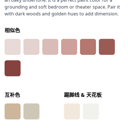
an oaky undertone. It is a perfect paint color for a
grounding and soft bedroom or theater space. Pair it
with dark woods and golden hues to add dimension.
相似色
互补色
踢脚线 & 天花板