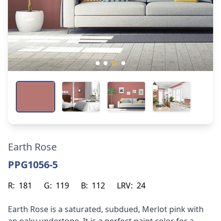
Earth Rose
PPG1056-5
R:
181
G:
119
B:
112
LRV:
24
Earth Rose is a saturated, subdued, Merlot pink with