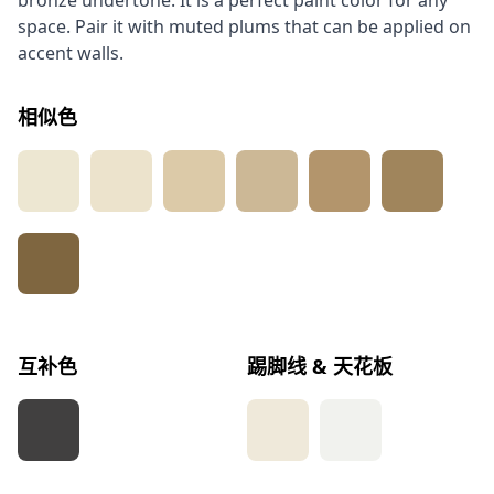
bronze undertone. It is a perfect paint color for any
space. Pair it with muted plums that can be applied on
accent walls.
相似色
互补色
踢脚线 & 天花板