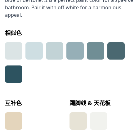
blue undertone. It is a perfect paint color for a spa-like
bathroom. Pair it with off-white for a harmonious
appeal.
相似色
互补色
踢脚线 & 天花板