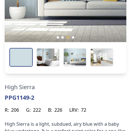
High Sierra
PPG1149-2
R:
206
G:
222
B:
226
LRV:
72
High Sierra is a light, subdued, airy blue with a baby