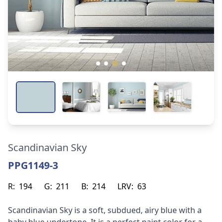
Scandinavian Sky
PPG1149-3
R:
194
G:
211
B:
214
LRV:
63
Scandinavian Sky is a soft, subdued, airy blue with a