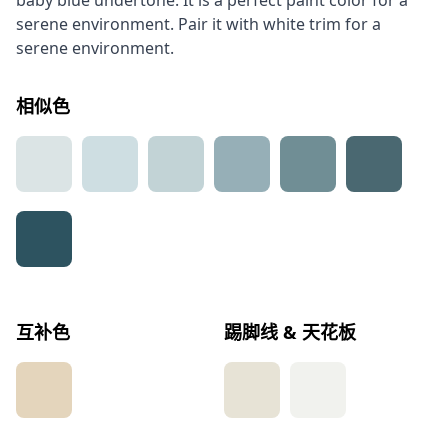
baby blue undertone. It is a perfect paint color for a
serene environment. Pair it with white trim for a
serene environment.
相似色
互补色
踢脚线 & 天花板