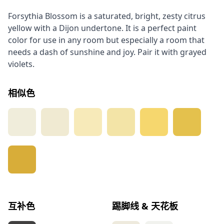
Forsythia Blossom is a saturated, bright, zesty citrus
yellow with a Dijon undertone. It is a perfect paint
color for use in any room but especially a room that
needs a dash of sunshine and joy. Pair it with grayed
violets.
相似色
互补色
踢脚线 & 天花板