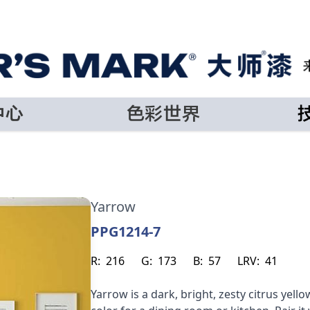
中心
色彩世界
Yarrow
PPG1214-7
R:
216
G:
173
B:
57
LRV:
41
Yarrow is a dark, bright, zesty citrus yello