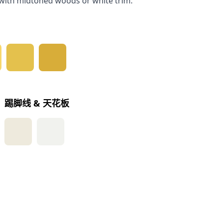
t with midtoned woods or white trim.
踢脚线 & 天花板