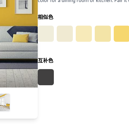
color for a dining room or kitchen. Pair i
相似色
互补色