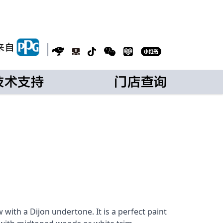
|
技术支持
门店查询
w with a Dijon undertone. It is a perfect paint