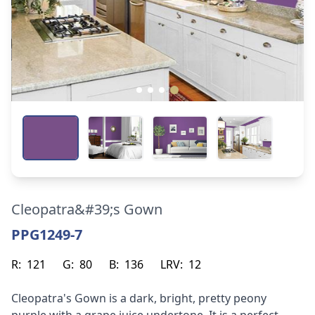
Cleopatra&#39;s Gown
PPG1249-7
R:
121
G:
80
B:
136
LRV:
12
Cleopatra's Gown is a dark, bright, pretty peony