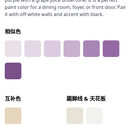
purple with a grape juice undertone. It is a perfect
paint color for a dining room, foyer, or front door. Pair
it with off-white walls and accent with black.
相似色
互补色
踢脚线 & 天花板