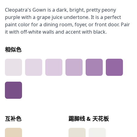
Cleopatra's Gown is a dark, bright, pretty peony
purple with a grape juice undertone. It is a perfect
paint color for a dining room, foyer, or front door. Pair
it with off-white walls and accent with black.
相似色
互补色
踢脚线 & 天花板