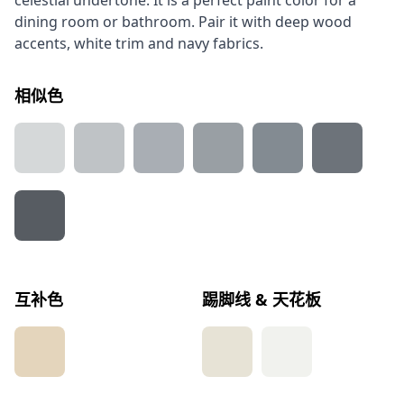
celestial undertone. It is a perfect paint color for a
dining room or bathroom. Pair it with deep wood
accents, white trim and navy fabrics.
相似色
互补色
踢脚线 & 天花板