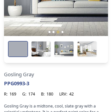
Gosling Gray
PPG0993-3
R:
169
G:
174
B:
180
LRV:
42
Gosling Gray is a midtone, cool, slate gray with a