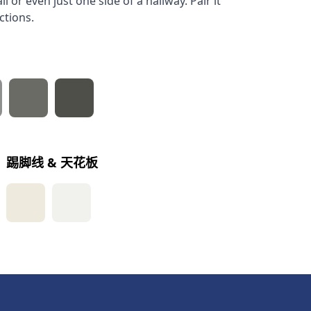
ll or even just one side of a hallway. Pair it
ctions.
踢脚线 & 天花板