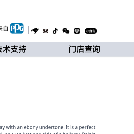
|
技术支持
门店查询
y with an ebony undertone. It is a perfect