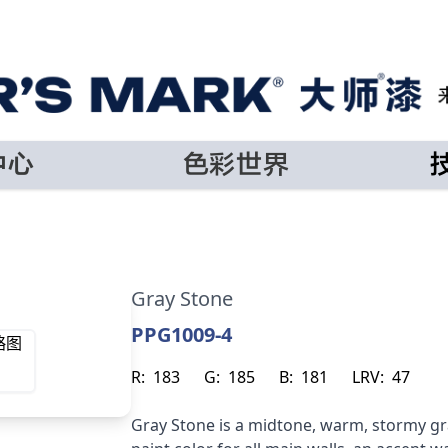
中心
色彩世界
Gray Stone
PPG1009-4
R:
183
G:
185
B:
181
LRV:
47
Gray Stone is a midtone, warm, stormy gra