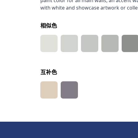
paint color for all main walls, an accent wa
with white and showcase artwork or colle
相似色
互补色