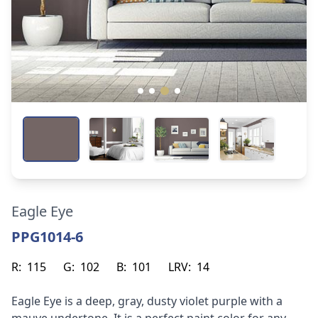
Eagle Eye
PPG1014-6
R:
115
G:
102
B:
101
LRV:
14
Eagle Eye is a deep, gray, dusty violet purple with a