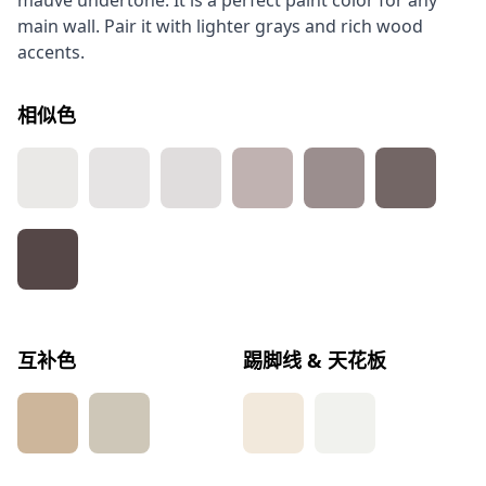
mauve undertone. It is a perfect paint color for any
main wall. Pair it with lighter grays and rich wood
accents.
相似色
互补色
踢脚线 & 天花板