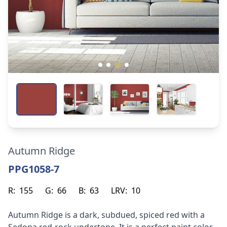
Autumn Ridge
PPG1058-7
R:
155
G:
66
B:
63
LRV:
10
Autumn Ridge is a dark, subdued, spiced red with a