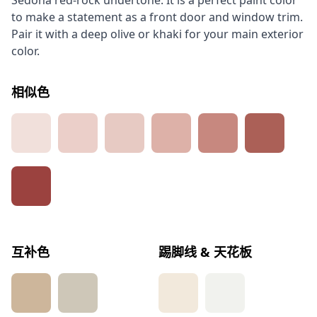
Sedona red-rock undertone. It is a perfect paint color
to make a statement as a front door and window trim.
Pair it with a deep olive or khaki for your main exterior
color.
相似色
互补色
踢脚线 & 天花板