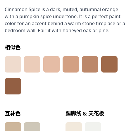
Cinnamon Spice is a dark, muted, autumnal orange
with a pumpkin spice undertone. It is a perfect paint
color for an accent behind a warm stone fireplace or a
bedroom wall. Pair it with honeyed oak or pine.
相似色
互补色
踢脚线 & 天花板