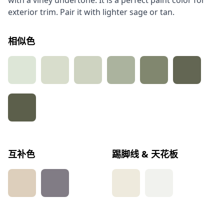
with a viney undertone. It is a perfect paint color for
exterior trim. Pair it with lighter sage or tan.
相似色
互补色
踢脚线 & 天花板