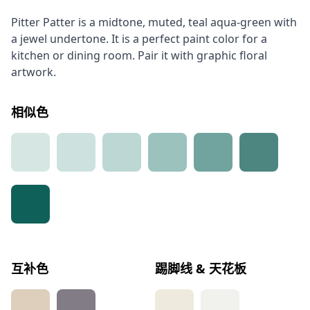
Pitter Patter is a midtone, muted, teal aqua-green with
a jewel undertone. It is a perfect paint color for a
kitchen or dining room. Pair it with graphic floral
artwork.
相似色
互补色
踢脚线 & 天花板