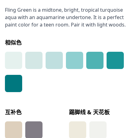
Fling Green is a midtone, bright, tropical turquoise
aqua with an aquamarine undertone. It is a perfect
paint color for a teen room. Pair it with light woods.
相似色
互补色
踢脚线 & 天花板