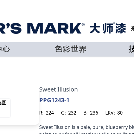
中心
色彩世界
Sweet Illusion
PPG1243-1
R:
224
G:
232
B:
236
LRV:
80
Sweet Illusion is a pale, pure, blueberry bl