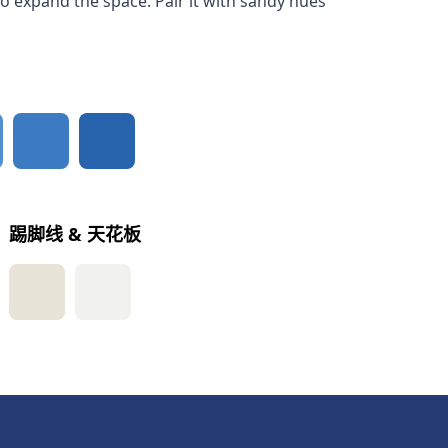
g to expand the space. Pair it with sandy hues
踢脚线 & 天花板