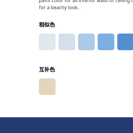
paint color for all interior walls or ceilin
for a beachy look.
相似色
互补色