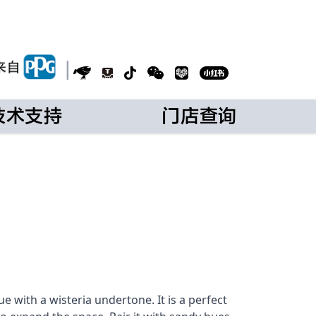
|
技术支持
门店查询
ue with a wisteria undertone. It is a perfect