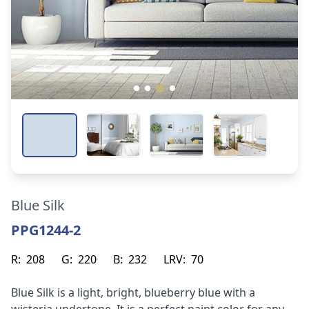
Blue Silk
PPG1244-2
R:
208
G:
220
B:
232
LRV:
70
Blue Silk is a light, bright, blueberry blue with a