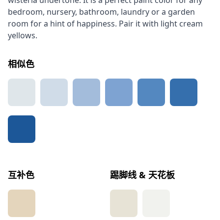
wisteria undertone. It is a perfect paint color for any
bedroom, nursery, bathroom, laundry or a garden
room for a hint of happiness. Pair it with light cream
yellows.
相似色
互补色
踢脚线 & 天花板