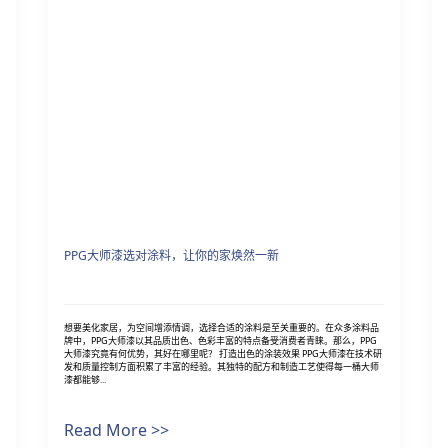
PPG大师漆选对涂料，让你的家焕然一新
想要美化家居，为空间增添情调，选择合适的涂料是至关重要的。在众多涂料品
牌中，PPG大师漆以其品质出色、色彩丰富的特点备受消费者青睐。那么，PPG
大师漆究竟有何优势，其好在哪里呢？ 打造出色的涂装效果 PPG大师漆在技术研
发和质量控制方面积累了丰富的经验。其独特的配方和制造工艺使得每一桶大师
漆都能够...
Read More >>