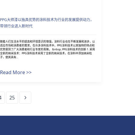
PPG大师漆以独具优势的涂料技术为行业的发展提供动力，
带领行业进入新时代
随着人们生活水平的提高和环境意识的增强，涂料行业也在不断发展和进步，以
适应市场和消费者的需求。在众多涂料技术中，PPG涂料技术以其独特的特点和
优势受到了广大消费者和行业专家的青睐。 &nbsp; PPG涂料技术的创新 1. 采用
全新的纳米技术：PPG涂料技术采用了全新的纳米技术，在涂料中添加纳米粒
子，使其具有...
Read More >>
4
25
下一页