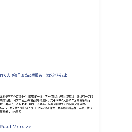
PPG大师漆呈现高品质服务，领跑涂料行业
涂料是室内外装饰中不可或缺的一环，它不仅能保护墙面或家具，还具有一定的
装饰功能。目前市场上涂料品牌琳琅满目，其中以PPG大师漆作为高端涂料品
牌，引起了广泛的关注。然而，消费者在购买涂料时关心的因素是什么呢？
&nbsp; 耐久性：拥抱漫长岁月 PPG大师漆作为一款高端涂料品牌，其耐久性是
消费者关注的重要...
Read More >>