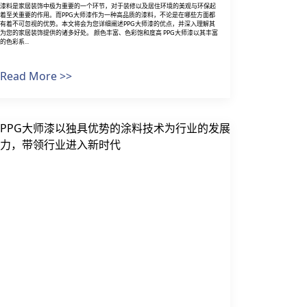
漆料是家居装饰中极为重要的一个环节，对于装修以及居住环境的美观与环保起
着至关重要的作用。而PPG大师漆作为一种高品质的漆料，不论是在哪些方面都
有着不可忽视的优势。本文将会为您详细阐述PPG大师漆的优点，并深入理解其
为您的家居装饰提供的诸多好处。 颜色丰富、色彩饱和度高 PPG大师漆以其丰富
的色彩系...
Read More >>