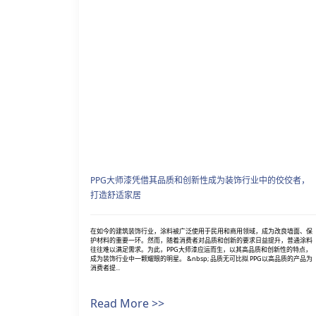
PPG大师漆凭借其品质和创新性成为装饰行业中的佼佼者，
打造舒适家居
在如今的建筑装饰行业，涂料被广泛使用于民用和商用领域，成为改良墙面、保
护材料的重要一环。然而，随着消费者对品质和创新的要求日益提升，普通涂料
往往难以满足需求。为此，PPG大师漆应运而生，以其高品质和创新性的特点，
成为装饰行业中一颗耀眼的明星。 &nbsp; 品质无可比拟 PPG以高品质的产品为
消费者提...
Read More >>