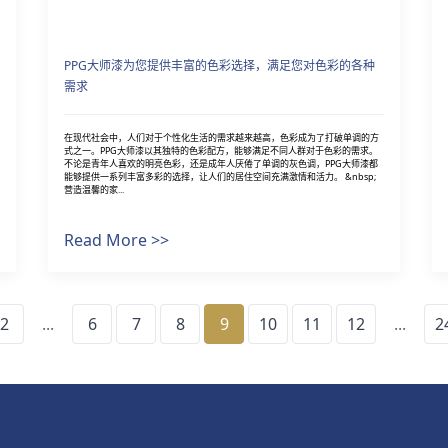
PPG大师漆为您提供丰富的色彩选择，满足您对色彩的各种
需求
在现代社会中，人们对于个性化生活的需求越来越高，色彩成为了打破单调的方
式之一。PPG大师漆以其独特的色彩配方，能够满足不同人群对于色彩的需求。
不论是青年人喜欢的明亮色彩，还是成年人厌倦了单调的灰色调，PPG大师漆都
能够提供一系列丰富多彩的选择，让人们的居住空间充满激情和活力。 &nbsp;
营造温馨的家...
Read More >>
2
...
6
7
8
9
10
11
12
...
2