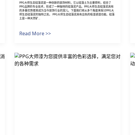
PPG大师生态硅藻泥是一种创新的装饰材料，它以硅藻土为主要原料，结合了
PPG品牌的专业技术，形成了一种独特的硅藻泥产品。PPG大师生态硅藻泥具有
的多重优势使其成为当今装饰行业的宠儿。下面我们将从多个角度来探讨PPG大
师生态硅藻泥的独特之处。 PPG大师生态硅藻泥具有出色的吸湿调湿功能。硅藻
土是一种天然矿...
Read More >>