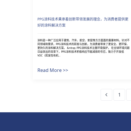
PPG涂料技术秉承着创新带领发展的理念，为消费者提供更
好的涂料解决方案
涂料是一种广泛应用于建筑、汽车、航空、家居等方方面面的重要材料。针对不
同领域和需求，PPG涂料技术的研发与创新，为消费者带来了更安全、更环保、
更持久的涂料解决方案。 &nbsp; PPG涂料技术注重环境保护， 在全球环境问题
日益突出的背景下，PPG涂料技术积极响应节能减排的号召，致力于开发低
VOC（挥发性有机...
Read More >>
1
上一页