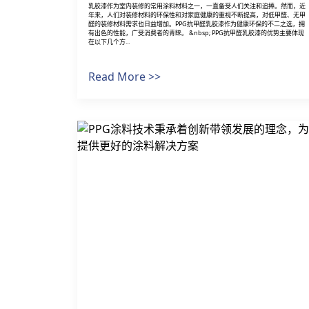
乳胶漆作为室内装修的常用涂料材料之一，一直备受人们关注和追捧。然而，近
年来，人们对装修材料的环保性和对家庭健康的重视不断提高，对低甲醛、无甲
醛的装修材料需求也日益增加。PPG抗甲醛乳胶漆作为健康环保的不二之选，拥
有出色的性能，广受消费者的青睐。 &nbsp; PPG抗甲醛乳胶漆的优势主要体现
在以下几个方...
Read More >>