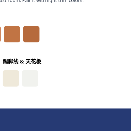
st room. Pair it with light trim colors.
踢脚线 & 天花板