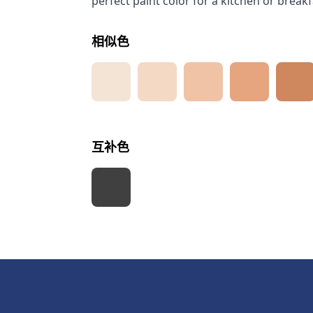
perfect paint color for a kitchen or breakfa
相似色
互补色