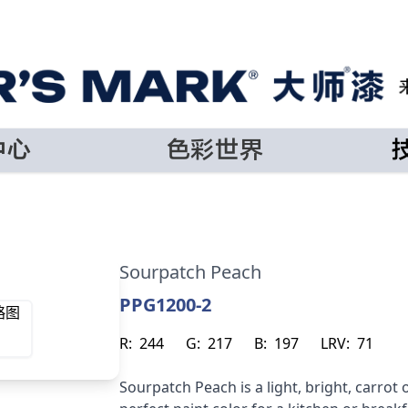
中心
色彩世界
Sourpatch Peach
PPG1200-2
R:
244
G:
217
B:
197
LRV:
71
Sourpatch Peach is a light, bright, carrot