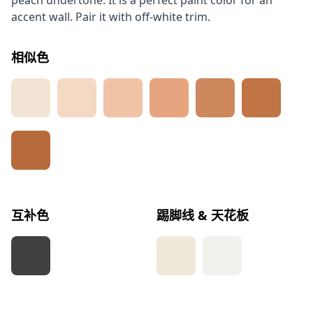
peach undertone. It is a perfect paint color for an
accent wall. Pair it with off-white trim.
相似色
互补色
踢脚线 & 天花板