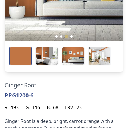
Ginger Root
PPG1200-6
R:
193
G:
116
B:
68
LRV:
23
Ginger Root is a deep, bright, carrot orange with a