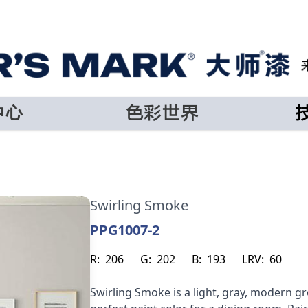
中心
色彩世界
Swirling Smoke
PPG1007-2
R:
206
G:
202
B:
193
LRV:
60
Swirling Smoke is a light, gray, modern g