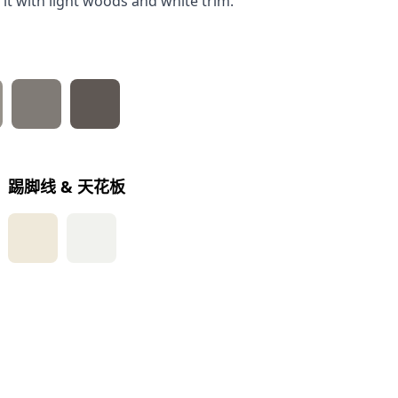
 it with light woods and white trim.
踢脚线 & 天花板