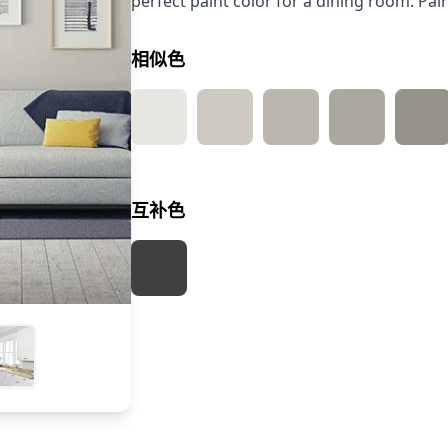
perfect paint color for a dining room. Pair
相似色
互补色