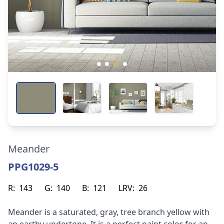
Meander
PPG1029-5
R:
143
G:
140
B:
121
LRV:
26
Meander is a saturated, gray, tree branch yellow with