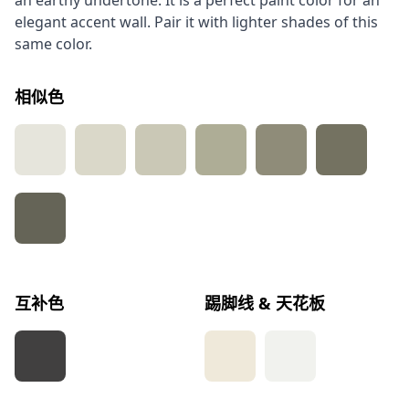
an earthy undertone. It is a perfect paint color for an
elegant accent wall. Pair it with lighter shades of this
same color.
相似色
互补色
踢脚线 & 天花板