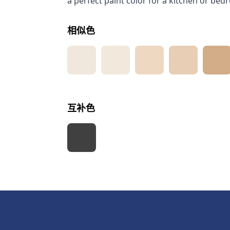
a perfect paint color for a kitchen or bedr
相似色
互补色