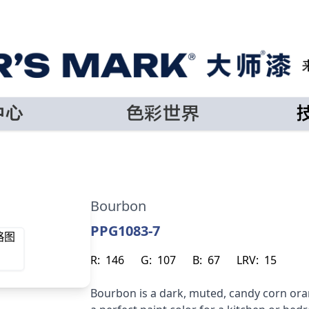
中心
色彩世界
Bourbon
PPG1083-7
R:
146
G:
107
B:
67
LRV:
15
Bourbon is a dark, muted, candy corn ora