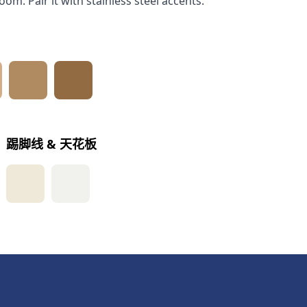
oom. Pair it with stainless steel accents.
踢脚线 & 天花板