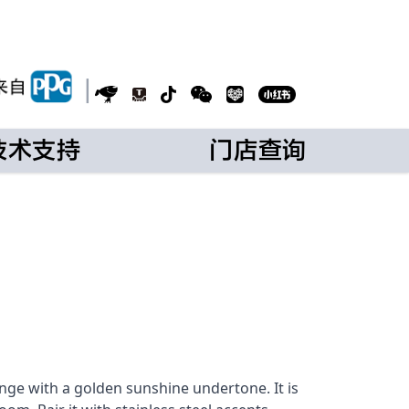
|
技术支持
门店查询
nge with a golden sunshine undertone. It is