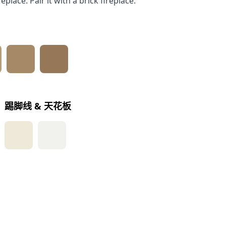
eplace. Pair it with a brick fireplace.
踢脚线 & 天花板