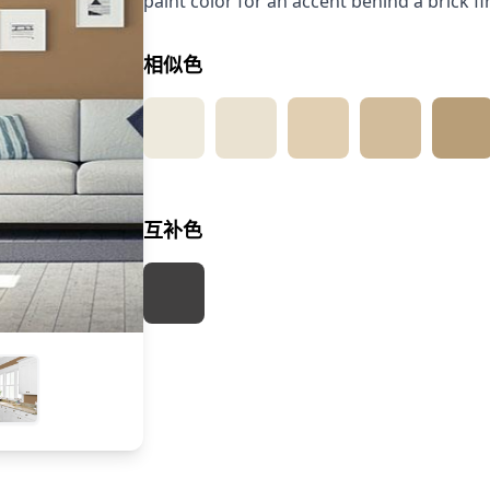
paint color for an accent behind a brick fir
相似色
互补色