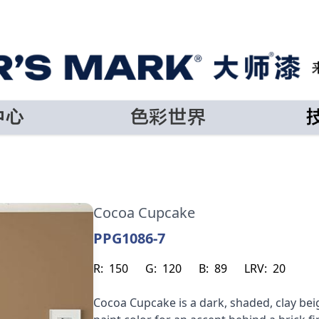
中心
色彩世界
Cocoa Cupcake
PPG1086-7
R:
150
G:
120
B:
89
LRV:
20
Cocoa Cupcake is a dark, shaded, clay beig