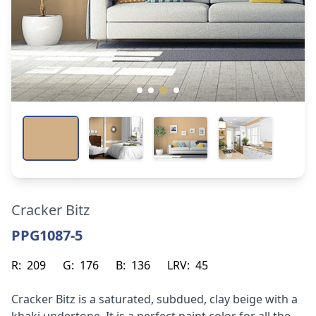
Cracker Bitz
PPG1087-5
R:
209
G:
176
B:
136
LRV:
45
Cracker Bitz is a saturated, subdued, clay beige with a