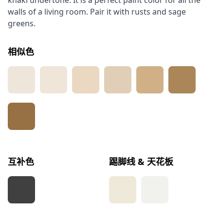
khaki undertone. It is a perfect paint color for all the
walls of a living room. Pair it with rusts and sage
greens.
相似色
互补色
踢脚线 & 天花板