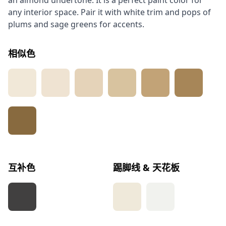
an almond undertone. It is a perfect paint color for
any interior space. Pair it with white trim and pops of
plums and sage greens for accents.
相似色
互补色
踢脚线 & 天花板