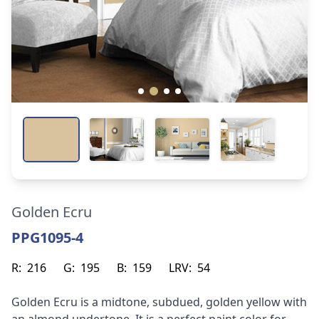
Golden Ecru
PPG1095-4
R:
216
G:
195
B:
159
LRV:
54
Golden Ecru is a midtone, subdued, golden yellow with