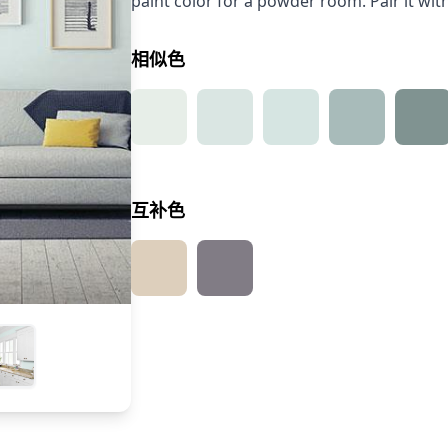
paint color for a powder room. Pair it wit
相似色
互补色