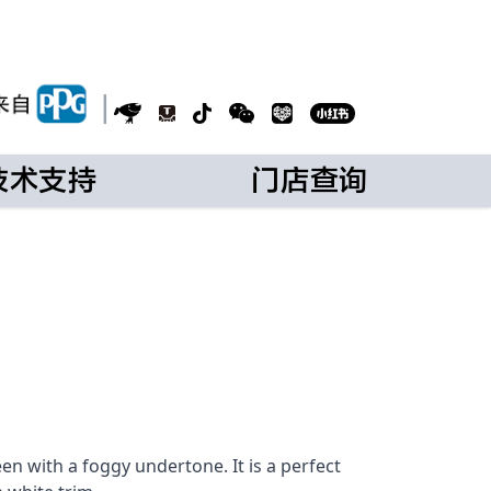
|
技术支持
门店查询
reen with a foggy undertone. It is a perfect