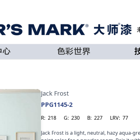
中心
色彩世界
Jack Frost
PPG1145-2
R:
218
G:
230
B:
227
LRV:
77
Jack Frost is a light, neutral, hazy aqua-g