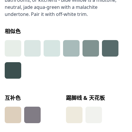
bathrooms, or kitchens - Blue Willow is a midtone,
neutral, jade aqua-green with a malachite
undertone. Pair it with off-white trim.
相似色
互补色
踢脚线 & 天花板