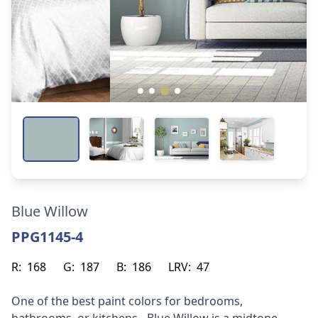
Blue Willow
PPG1145-4
R:
168
G:
187
B:
186
LRV:
47
One of the best paint colors for bedrooms,