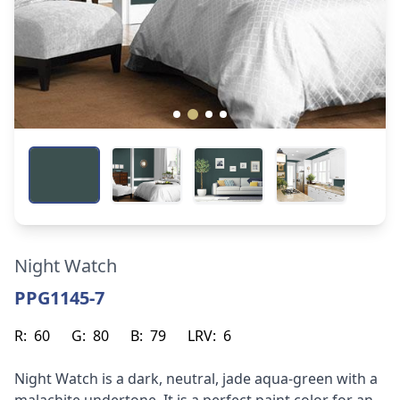
Night Watch
PPG1145-7
R:
60
G:
80
B:
79
LRV:
6
Night Watch is a dark, neutral, jade aqua-green with a